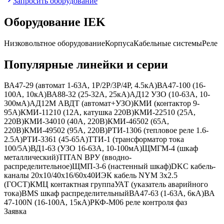
Запросить оборудование
Оборудование
IEK
Низковольтное оборудование
Корпуса
Кабельные системы
Реле
Популярные линейки и серии
ВА47-29 (автомат 1-63А, 1P/2P/3P/4P, 4.5кА)
ВА47-100 (16-
100А, 10кА)
ВА88-32 (25-32А, 25кА)
АД12 УЗО (10-63А, 10-
300мА)
АД12М АВДТ (автомат+УЗО)
КМИ (контактор 9-
95А)
КМИ-11210 (12А, катушка 220В)
КМИ-22510 (25А,
220В)
КМИ-34010 (40А, 220В)
КМИ-46502 (65А,
220В)
КМИ-49502 (95А, 220В)
РТИ-1306 (тепловое реле 1.6-
2.5А)
РТИ-3361 (45-65А)
ТТИ-1 (трансформатор тока
100/5А)
ВД1-63 (УЗО 16-63А, 10-100мА)
ЩМГМ-4 (шкаф
металлический)
TITAN ВРУ (вводно-
распределительное)
ЩМП-3-6 (настенный шкаф)
DKC кабель-
каналы 20x10/40x16/60x40
ИЭК кабель NYM 3x2.5
(ГОСТ)
КМЦ контактная группа
УАТ (указатель аварийного
тока)
BMS шкаф распределительный
ВА47-63 (1-63А, 6кА)
ВА
47-100N (16-100А, 15кА)
РКФ-М06 реле контроля фаз
Заявка