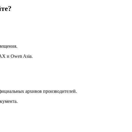
йте?
мещения.
MAX и Owen Asia.
официальных архивов производителей.
кумента.