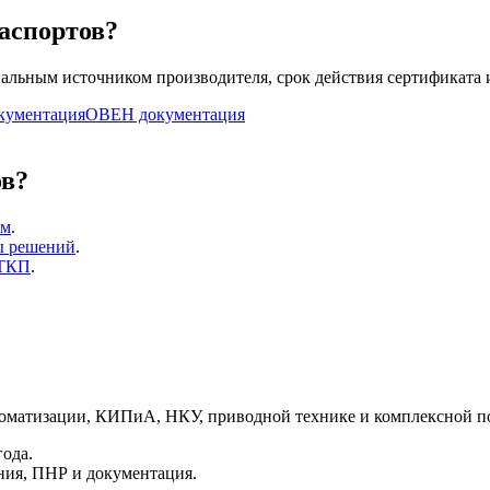
паспортов?
льным источником производителя, срок действия сертификата и
кументация
ОВЕН документация
ов?
ям
.
ы решений
.
 ТКП
.
матизации, КИПиА, НКУ, приводной технике и комплексной пос
ода.
ния, ПНР и документация.