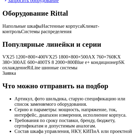
Запросить оборудование
Оборудование
Rittal
Напольные шкафы
Настенные корпуса
Климат-
контроль
Системы распределения
Популярные линейки и серии
VX25 1200×800×400
VX25 1800×800×500
AX 760×760
KX
380×300
AE 600×400
TS 8 2000×800
Blue e+ кондиционер
SK
охлаждение
RiLine шинные системы
Заявка
Что можно отправить на подбор
Артикул, фото шильдика, старую спецификацию или
список заменяемого оборудования.
Серию и параметры: мощность, напряжение, ток,
интерфейс, диапазон измерения, исполнение корпуса.
Требования по сроку поставки, бренду, бюджету,
сертификатам и допустимым аналогам.
Состав шкафа управления, НКУ, КИПиА или проектной