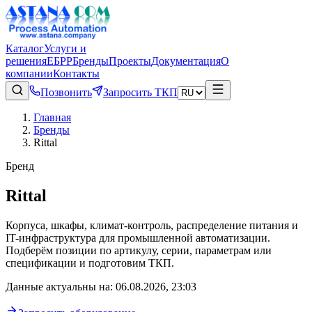
Каталог
Услуги и
решения
ЕБРР
Бренды
Проекты
Документация
О
компании
Контакты
Позвонить
Запросить ТКП
Главная
Бренды
Rittal
Бренд
Rittal
Корпуса, шкафы, климат-контроль, распределение питания и
IT-инфраструктура для промышленной автоматизации.
Подберём позиции по артикулу, серии, параметрам или
спецификации и подготовим ТКП.
Данные актуальны на
:
06.08.2026, 23:03