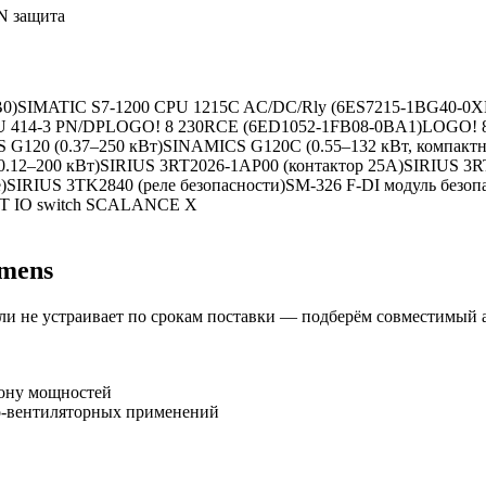
 защита
0)
SIMATIC S7-1200 CPU 1215C AC/DC/Rly (6ES7215-1BG40-0X
U 414-3 PN/DP
LOGO! 8 230RCE (6ED1052-1FB08-0BA1)
LOGO! 8
 G120 (0.37–250 кВт)
SINAMICS G120C (0.55–132 кВт, компакт
12–200 кВт)
SIRIUS 3RT2026-1AP00 (контактор 25А)
SIRIUS 3R
)
SIRIUS 3TK2840 (реле безопасности)
SM-326 F-DI модуль безоп
T IO switch SCALANCE X
emens
и не устраивает по срокам поставки — подберём совместимый 
зону мощностей
о-вентиляторных применений