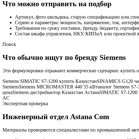
Что можно отправить на подбор
Артикул, фото шильдика, старую спецификацию или спис
Серию и параметры: мощность, напряжение, ток, интерфе
Требования по сроку поставки, бренду, бюджету, сертиф
Состав шкафа управления, НКУ, КИПиА или проектной в
Поиск
Что обычно ищут по бренду
Siemens
Эти формулировки отражают коммерческие сценарии: купить 
Siemens SIMATIC S7-1200 купить Казахстан
SINAMICS G120 час
Siemens
Siemens MICROMASTER 440 55 кВт
аналог Siemens S
цена
Siemens дистрибьютор Казахстан Астана
SIMATIC S7-1200
AC
Экспертная проверка
Инженерный отдел Astana Com
Материалы проверяются специалистами по промышленной авто