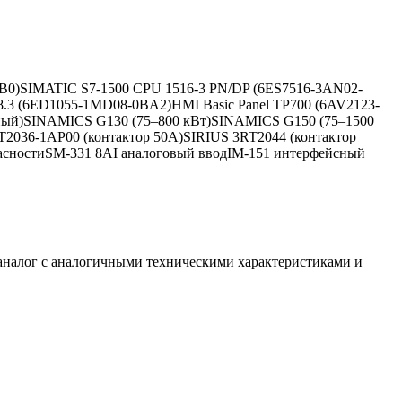
B0)
SIMATIC S7-1500 CPU 1516-3 PN/DP (6ES7516-3AN02-
.3 (6ED1055-1MD08-0BA2)
HMI Basic Panel TP700 (6AV2123-
ный)
SINAMICS G130 (75–800 кВт)
SINAMICS G150 (75–1500
T2036-1AP00 (контактор 50А)
SIRIUS 3RT2044 (контактор
асности
SM-331 8AI аналоговый ввод
IM-151 интерфейсный
аналог с аналогичными техническими характеристиками и