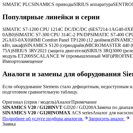
SIMATIC PLC
SINAMICS приводы
SIRIUS аппаратура
SENTRON
Популярные линейки и серии
SIMATIC S7-1200 CPU 1214C DC/DC/DC (6ES7214-1AG40-0XB
0AB0)
SIMATIC S7-300 CPU 314C-2 PN/DP
SIMATIC S7-400 CP
2GA03-0AX0)
HMI Comfort Panel TP1200 (12 дюймов)
SINAMICS
кВт, шкаф)
SINAMICS S120 (серводрайв)
MICROMASTER 440 (0.
75А)
SIRIUS 3RV2021 (защита двигателя)
SIRIUS 3RQ3000 (реле
модуль ET200S
SCALANCE W (промышленный WiFi)
PROFINE
Импортозамещение
Аналоги и замены для оборудования
Si
Если оборудование
Siemens
стало дефицитным, недоступным ил
подготовим сравнительную таблицу.
Оригинал (серия / модель)
Аналог
Примечание
SINAMICS V20 / G120
INVT
GD20 / GD200A
Замена по диапа
SINAMICS V20 / G120
INOMAX
ACS series
Аналог для насосн
Подробнее об услуге подбора аналогов
Запросить аналог
Заявка