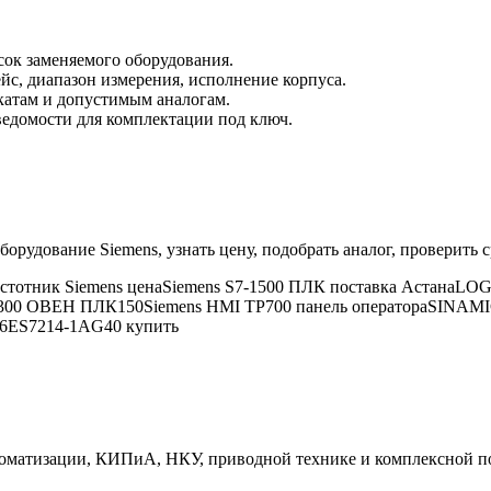
ок заменяемого оборудования.
йс, диапазон измерения, исполнение корпуса.
икатам и допустимым аналогам.
едомости для комплектации под ключ.
оборудование
Siemens
, узнать цену, подобрать аналог, проверит
тотник Siemens цена
Siemens S7-1500 ПЛК поставка Астана
LOGO
7-300 ОВЕН ПЛК150
Siemens HMI TP700 панель оператора
SINAMIC
 6ES7214-1AG40 купить
матизации, КИПиА, НКУ, приводной технике и комплексной пос