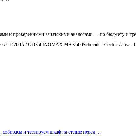
ндами и проверенными азиатскими аналогами — по бюджету и тр
0 / GD200A / GD350
INOMAX MAX500
Schneider Electric Altivar 1
 собираем и тестируем шкаф на стенде перед
…