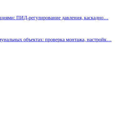
циями: ПИД-регулирование давления, каскадно
…
нальных объектах: проверка монтажа, настройк
…