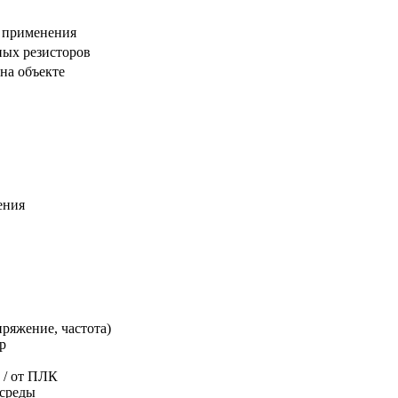
м применения
ных резисторов
на объекте
ения
ряжение, частота)
р
 / от ПЛК
 среды