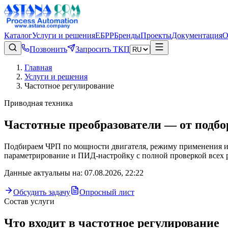
Каталог
Услуги и решения
ЕБРР
Бренды
Проекты
Документация
О
Позвонить
Запросить ТКП
Главная
Услуги и решения
Частотное регулирование
Приводная техника
Частотные преобразователи — от подбо
Подбираем ЧРП по мощности двигателя, режиму применения и
параметрирование и ПИД-настройку с полной проверкой всех 
Данные актуальны на
:
07.08.2026, 22:22
Обсудить задачу
Опросный лист
Состав услуги
Что входит в
частотное регулирование