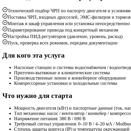
Технический подбор ЧРП по паспорту двигателя и условия
Поставка ЧРП, входных дросселей, ЭМС-фильтров и тормоз
Монтаж в шкаф управления или установка непосредственно 
Параметрирование привода под конкретный механизм
Настройка ПИД-регуляторов (давление, уровень, расход)
Пуск, проверка всех режимов, передача документации
Для кого эта услуга
Насосные станции и системы водоснабжения / водоотвед
Приточно-вытяжные и климатические системы
Производственные линии и конвейерное оборудование
Компрессорные установки и холодильные системы
Что нужно для старта
Мощность двигателя (кВт) и паспортные данные (ток, нап
Тип механизма: насос / вентилятор / конвейер / компрессо
Напряжение питания: 380 В / 690 В
Требуемый сигнал управления: 0–10 В / 4–20 мА / Modbus
Степень защиты корпуса (IP) и температура окружающей