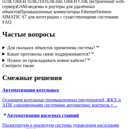
ПЛК ОВЕН ПЛК210/ПЛК160, ОВЕН СПК (встроенный web-
сервер)
GSM-модемы и роутеры для удалённых
объектов
Промышленные коммутаторы Ethernet
Siemens
SIMATIC S7 для интеграции с существующими системами
FAQ
Частые вопросы
Для скольких объектов применима система?
Какие протоколы связи поддерживаются?
Нужно ли прокладывать новые кабели?
Смотрите также
Смежные решения
Автоматизация котельных
Оснащаем котельные промышленных предприятий, ЖКХ и
АПК современными системами автоматики: контроль т
…
Автоматизация насосных станций
Проектируем и реализуем системы управления насосными