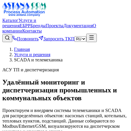
Каталог
Услуги и
решения
ЕБРР
Бренды
Проекты
Документация
О
компании
Контакты
Позвонить
Запросить ТКП
Главная
Услуги и решения
SCADA и телемеханика
АСУ ТП и диспетчеризация
Удалённый мониторинг и
диспетчеризация промышленных и
коммунальных объектов
Проектируем и внедряем системы телемеханики и SCADA
для распределённых объектов: насосных станций, котельных,
тепловых пунктов, подстанций. Данные собираются по
Modbus/Ethernet/GSM, визуализируются на диспетчерском